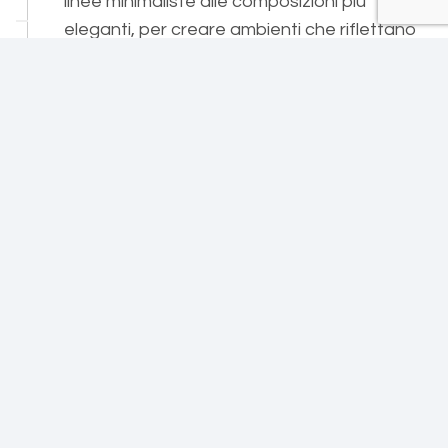
linee minimaliste alle composizioni più
eleganti, per creare ambienti che riflettano
pienamente la tua personalità e il tuo
gusto. Ogni brand che selezioniamo è
scelto con attenzione, con l’obiettivo di
trasformare il soggiorno in uno spazio
unico, accogliente e pieno di carattere.
I nostri prodotti